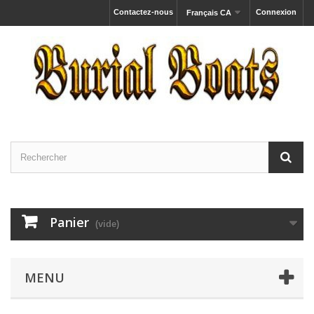
Contactez-nous
Connexion
Français CA
Panier
(vide)
MENU