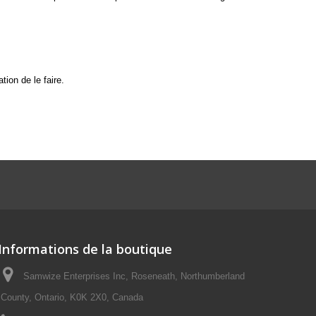
tion de le faire.
Informations de la boutique
Samwize Enterprises Inc, Roseneath, Northumberland
County, Ontario, K0K 2X0, Canada