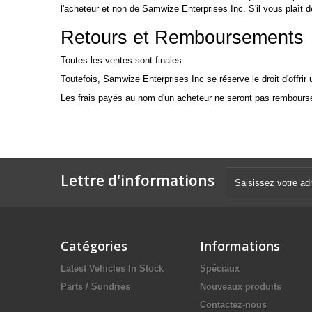
l'acheteur et non de Samwize Enterprises Inc. S'il vous plaît 
Retours et Remboursements
Toutes les ventes sont finales.
Toutefois, Samwize Enterprises Inc se réserve le droit d'offrir 
Les frais payés au nom d'un acheteur ne seront pas remboursé
Lettre d'informations
Catégories
Informations
Latest Vehicles In Stock
Spéciaux
Parts / Sundries
Nouveaux produits
Contactez-nous